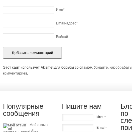
Имя
*
Email-адрес
*
Вэбсайт
Этот сайт использует Akismet для борьбы со спамом.
Узнайте, как обрабат
комментариев
.
Популярные
Пишите нам
Бло
сообщения
по
Имя *
сл
Мой отзыв
по
Email-
об