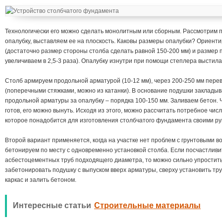
Технологически его можно сделать монолитным или сборным. Рассмотрим п
опалубку, выставляем ее на плоскость. Каковы размеры опалубки? Ориенти
(достаточно размер стороны столба сделать равной 150-200 мм) и размер 
увеличиваем в 2,5-3 раза). Опалубку изнутри при помощи степлера выстил
Столб армируем продольной арматурой (10-12 мм), через 200-250 мм пере
(поперечными стяжками, можно из катанки). В основание подушки закладыв
продольной арматуры за опалубку – порядка 100-150 мм. Заливаем бетон.
готов, его можно вынуть. Исходя из этого, можно рассчитать потребное чис
которое понадобится для изготовления столбчатого фундамента своими ру
Второй вариант применяется, когда на участке нет проблем с грунтовыми в
бетонируем по месту с одновременно установкой столба. Если посчастливи
асбестоцементных труб подходящего диаметра, то можно сильно упростить
забетонировать подушку с выпуском вверх арматуры, сверху установить тру
каркас и залить бетоном.
Интересные статьи
Строительные материалы