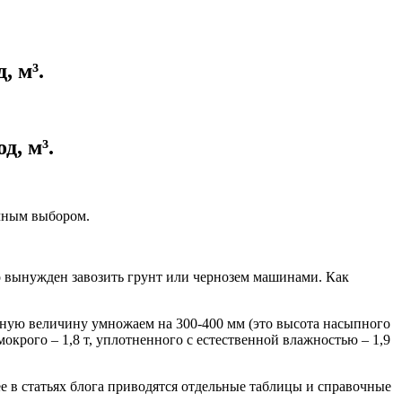
, м³.
д, м³.
ачным выбором.
сто вынужден завозить грунт или чернозем машинами. Как
нную величину умножаем на 300-400 мм (это высота насыпного
мокрого – 1,8 т, уплотненного с естественной влажностью – 1,9
е в статьях блога приводятся отдельные таблицы и справочные