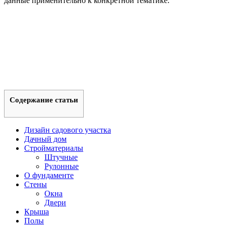
данные применительно к конкретной тематике.
Содержание статьи
Дизайн садового участка
Дачный дом
Стройматериалы
Штучные
Рулонные
О фундаменте
Стены
Окна
Двери
Крыша
Полы