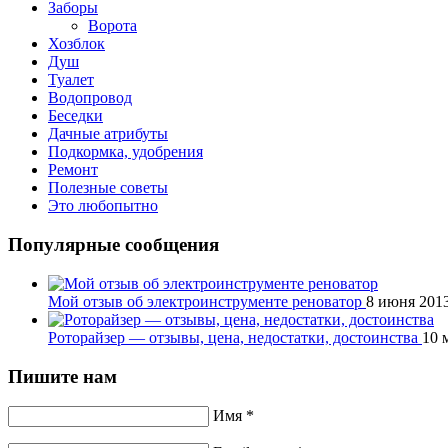
Заборы
Ворота
Хозблок
Душ
Туалет
Водопровод
Беседки
Дачные атрибуты
Подкормка, удобрения
Ремонт
Полезные советы
Это любопытно
Популярные сообщения
Мой отзыв об электроинструменте реноватор
8 июня 201
Роторайзер — отзывы, цена, недостатки, достоинства
10 
Пишите нам
Имя *