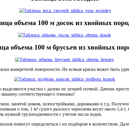
ица объема 100 м досок из хвойных пород
ца объема 100 м брусьев из хвойных поро
аски конкретной поверхности. Не всякая краска может быть уд
ство выделяются участки с далеко не лучшей почвой. Дачник про
ть машину соответствующего тоннажа?
емли, занятой домом, хозпостройками, дорожками и т.д. Получе
помним о том, 1 м³ сухого рыхлого чернозема весит около 1,4 т, 
ль нужной грузоподъемности с учетом числа ходок.
иалов помогут определиться с их подбором и количеством. Дале