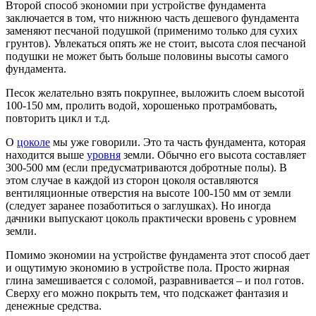
Второй способ экономии при устройстве фундамента
заключается в том, что нижнюю часть дешевого фундамента
заменяют песчаной подушкой (применимо только для сухих
грунтов). Увлекаться опять же не стоит, высота слоя песчаной
подушки не может быть больше половины высоты самого
фундамента.
Песок желательно взять покрупнее, выложить слоем высотой
100-150 мм, пролить водой, хорошенько протрамбовать,
повторить цикл и т.д.
О
цоколе
мы уже говорили. Это та часть фундамента, которая
находится выше
уровня
земли. Обычно его высота составляет
300-500 мм (если предусматриваются добротные полы). В
этом случае в каждой из сторон цоколя оставляются
вентиляционные отверстия на высоте 100-150 мм от земли
(следует заранее позаботиться о заглушках). Но иногда
дачники выпускают цоколь практически вровень с уровнем
земли.
Помимо экономии на устройстве фундамента этот способ дает
и ощутимую экономию в устройстве пола. Просто жирная
глина замешивается с соломой, разравнивается – и пол готов.
Сверху его можно покрыть тем, что подскажет фантазия и
денежные средства.