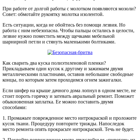
При работе от долгой работы с молотком появляются мозоли?
Совет: обмотайте рукоятку молотка изолентой.
Есть ситуации, когда не обойтись без помощи лезвия. Но
работа с ним небезопасна. Чтобы пальцы остались в целости,
лезвие нужно поместить между щечками мебельной
шарнирной петли и стянуть маленькими болтиками.
Как сварить два куска полиэтиленовой пленки?
Прикладываем один кусок к другому и зажимаем двумя
металлическими пластинами, оставив небольшие свободные
концы, по которым затем проходимся огнем зажигалки.
Если шифер на крыше дачного дома лопнул в одном месте, не
стоит пороть горячку и затевать авральный ремонт. Поможет
обыкновенная заплатка. Ее можно поставить двумя
способами:
1. Промажьте поврежденное место нитрокраской и проложите
кусок ткани. Процедуру повторите трижды. Напоследок
место ремонта опять прокрасьте нитрокраской. Течь не будет.
2. Покройте поврежденное место двухслойным «пирогом» из