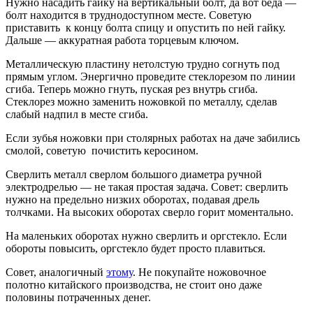
Нужно насадить гайку на вертикальный болт, да вот беда —
болт находится в труднодоступном месте. Советую
приставить к концу болта спицу и опустить по ней гайку.
Дальше — аккуратная работа торцевым ключом.
Металлическую пластину нетолстую трудно согнуть под
прямым углом. Энергично проведите стеклорезом по линии
сгиба. Теперь можно гнуть, пуская рез внутрь сгиба.
Стеклорез можно заменить ножовкой по металлу, сделав
слабый надпил в месте сгиба.
Если зубья ножовки при столярных работах на даче забились
смолой, советую почистить керосином.
Сверлить металл сверлом большого диаметра ручной
электродрелью — не такая простая задача. Совет: сверлить
нужно на предельно низких оборотах, подавая дрель
толчками. На высоких оборотах сверло горит моментально.
На маленьких оборотах нужно сверлить и оргстекло. Если
обороты повысить, оргстекло будет просто плавиться.
Совет, аналогичный
этому
. Не покупайте ножовочное
полотно китайского производства, не стоит оно даже
половины потраченных денег.