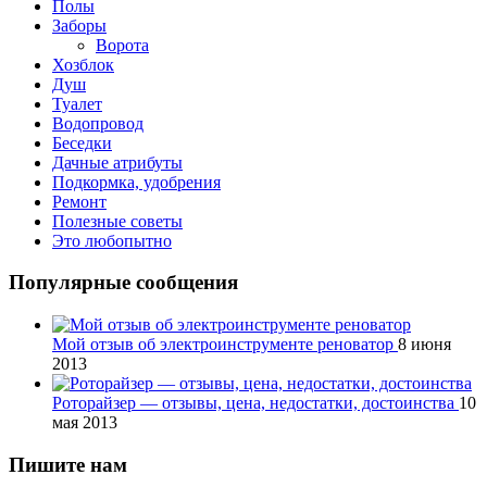
Полы
Заборы
Ворота
Хозблок
Душ
Туалет
Водопровод
Беседки
Дачные атрибуты
Подкормка, удобрения
Ремонт
Полезные советы
Это любопытно
Популярные сообщения
Мой отзыв об электроинструменте реноватор
8 июня
2013
Роторайзер — отзывы, цена, недостатки, достоинства
10
мая 2013
Пишите нам