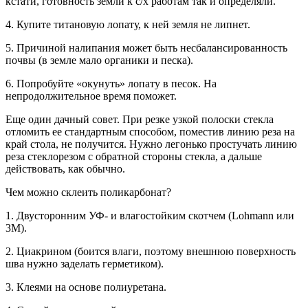
кстати, готовность земли к с/х работам так и определяли.
4. Купите титановую лопату, к ней земля не липнет.
5. Причиной налипания может быть несбалансированность
почвы (в земле мало органики и песка).
6. Попробуйте «окунуть» лопату в песок. На
непродолжительное время поможет.
Еще один дачный совет. При резке узкой полоски стекла
отломить ее стандартным способом, поместив линию реза на
край стола, не получится. Нужно легонько простучать линию
реза стеклорезом с обратной стороны стекла, а дальше
действовать, как обычно.
Чем можно склеить поликарбонат?
1. Двусторонним УФ- и влагостойким скотчем (Lohmann или
3М).
2. Циакрином (боится влаги, поэтому внешнюю поверхность
шва нужно заделать герметиком).
3. Клеями на основе полиуретана.