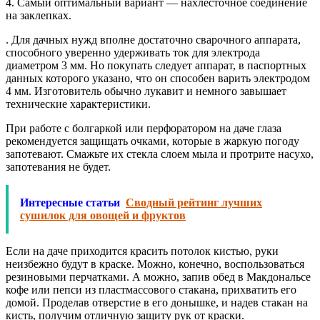
4. Самый оптимальный вариант — нахлесточное соединение
на заклепках.
. Для дачных нужд вполне достаточно сварочного аппарата,
способного уверенно удерживать ток для электрода
диаметром 3 мм. Но покупать следует аппарат, в паспортных
данных которого указано, что он способен варить электродом
4 мм. Изготовитель обычно лукавит и немного завышает
технические характеристики.
При работе с болгаркой или перфоратором на даче глаза
рекомендуется защищать очками, которые в жаркую погоду
запотевают. Смажьте их стекла слоем мыла и протрите насухо,
запотевания не будет.
Интересные статьи
Сводный рейтинг лучших
сушилок для овощей и фруктов
Если на даче приходится красить потолок кистью, руки
неизбежно будут в краске. Можно, конечно, воспользоваться
резиновыми перчатками. А можно, запив обед в Макдональсе
кофе или пепси из пластмассового стакана, прихватить его
домой. Проделав отверстие в его донышке, и надев стакан на
кисть, получим отличную защиту рук от краски.