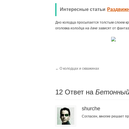
Интересные статьи
Раздвижн
Дно колодца просыпается толстым слоем кр
оголовка
колодца на даче
зависят от фантаз
←
О колодцах и скважинах
12 Oтвет на
Бетонный 
shurche
Согласен, многие решает пр