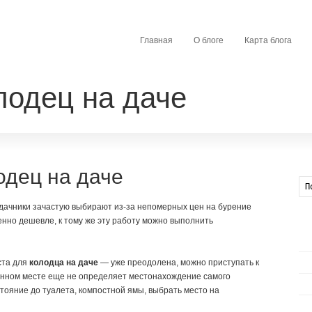
Главная
О блоге
Карта блога
лодец на даче
одец на даче
 дачники зачастую выбирают из-за непомерных цен на бурение
енно дешевле, к тому же эту работу можно выполнить
ста для
колодца на даче
— уже преодолена, можно приступать к
 данном месте еще не определяет местонахождение самого
тояние до туалета, компостной ямы, выбрать место на