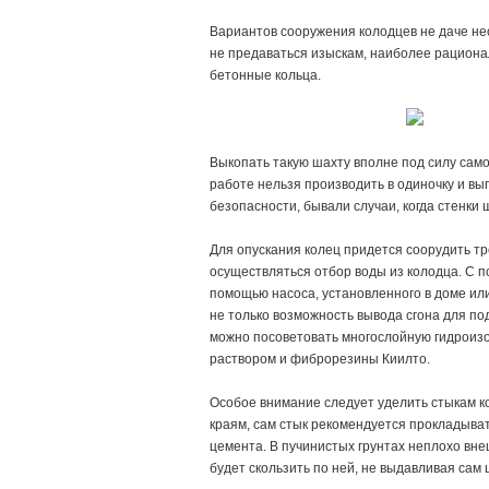
Вариантов сооружения колодцев не даче не
не предаваться изыскам, наиболее рациона
бетонные кольца.
Выкопать такую шахту вполне под силу само
работе нельзя производить в одиночку и вы
безопасности, бывали случаи, когда стенки
Для опускания колец придется соорудить тр
осуществляться отбор воды из колодца. С 
помощью насоса, установленного в доме или
не только возможность вывода сгона для по
можно посоветовать многослойную гидроизо
раствором и фиброрезины Киилто.
Особое внимание следует уделить стыкам к
краям, сам стык рекомендуется прокладыва
цемента. В пучинистых грунтах неплохо вне
будет скользить по ней, не выдавливая сам 