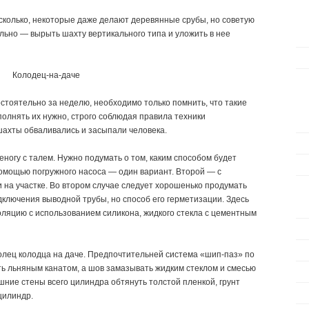
сколько, некоторые даже делают деревянные срубы, но советую
льно — вырыть шахту вертикального типа и уложить в нее
стоятельно за неделю, необходимо только помнить, что такие
полнять их нужно, строго соблюдая правила техники
 шахты обваливались и засыпали человека.
еногу с талем. Нужно подумать о том, каким способом будет
помощью погружного насоса — один вариант. Второй — с
 на участке. Во втором случае следует хорошенько продумать
дключения выводной трубы, но способ его герметизации. Здесь
ляцию с использованием силикона, жидкого стекла с цементным
олец колодца на даче. Предпочтительней система «шип-паз» по
ть льняным канатом, а шов замазывать жидким стеклом и смесью
шние стены всего цилиндра обтянуть толстой пленкой, грунт
цилиндр.