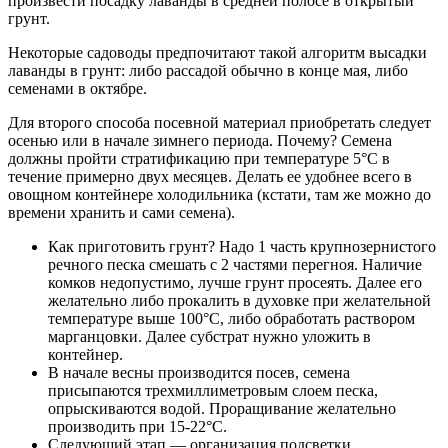
произвести посадку лаванды в средней полосе в открытый
грунт.
Некоторые садоводы предпочитают такой алгоритм высадки
лаванды в грунт: либо рассадой обычно в конце мая, либо
семенами в октябре.
Для второго способа посевной материал приобретать следует
осенью или в начале зимнего периода. Почему? Семена
должны пройти стратификацию при температуре 5°C в
течение примерно двух месяцев. Делать ее удобнее всего в
овощном контейнере холодильника (кстати, там же можно до
времени хранить и сами семена).
Как приготовить грунт? Надо 1 часть крупнозернистого
речного песка смешать с 2 частями перегноя. Наличие
комков недопустимо, лучше грунт просеять. Далее его
желательно либо прокалить в духовке при желательной
температуре выше 100°С, либо обработать раствором
марганцовки. Далее субстрат нужно уложить в
контейнер.
В начале весны производится посев, семена
присыпаются трехмиллиметровым слоем песка,
опрыскиваются водой. Проращивание желательно
производить при 15-22°C.
Следующий этап — организация подсветки.