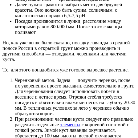
Далее нужно грамотно выбрать место для будущей
красоты. Оно должно быть сухим, солнечным, с
кислотностью порядка 6,5-7,5 pH.
Посадка производится в лунки, расстояние между
которыми равно 800-900 мм. После этого саженцы
поливают.
Но, как уже выше было сказано, посадку лаванды в средней
полосе России в открытый грунт можно производить и
другими способами — отводками, черенками или частями
куста.
Т.е. для этого понадобится уже готовое выросшее растение.
Черенковый метод. Задача — получить черенки, после
их укоренения просто высадить самостоятельно в грунт.
Для черенкования следует использовать побеги в
весеннее и летнее время. Отрезки стебля требуется
посадить в обязательно влажный песок на глубину 20-30
мм. В тепличных условиях за лето у черенков обычно
образуются корни.
При размножении частями куста следует его правильно
разделить отдельные
элементы
с корневой системой с
точкой роста. Зимой куст лаванды окучивается,
обрезается до 100 мм высоты, весной окучивается