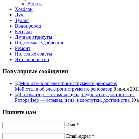
Ворота
Хозблок
Душ
Туалет
Водопровод
Беседки
Дачные атрибуты
Подкормка, удобрения
Ремонт
Полезные советы
Это любопытно
Популярные сообщения
Мой отзыв об электроинструменте реноватор
8 июня 201
Роторайзер — отзывы, цена, недостатки, достоинства
10 
Пишите нам
Имя *
Email-адрес *