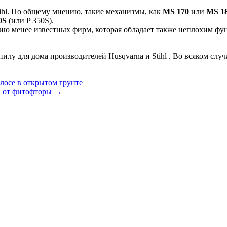
ihl. По общему мнению, такие механизмы, как
MS 170
или
MS 1
0S
(или P 350S).
ию менее известных фирм, которая обладает также неплохим фу
пилу для дома производителей Husqvarna и Stihl . Во всяком случа
олосе в открытом грунте
а от фитофторы
→