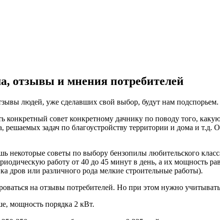
а, отзывы и мнения потребителей
тзывы людей, уже сделавших свой выбор, будут нам подспорьем.
ть конкретный совет конкретному дачнику по поводу того, какую
, решаемых задач по благоустройству территории и дома и т.д. О
шь некоторые советы по выбору бензопилы любительского класса
иодическую работу от 40 до 45 минут в день, а их мощность рав
вка дров или различного рода мелкие строительные работы).
роваться на отзывы потребителей. Но при этом нужно учитыват
е, мощность порядка 2 кВт.