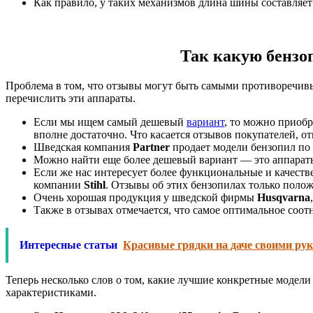
Как правило, у таких механизмов длина шины составляет 
Так какую бензоп
Проблема в том, что отзывы могут быть самыми противоречив
перечислить эти аппараты.
Если мы ищем самый дешевый
вариант
, то можно приоб
вполне достаточно. Что касается отзывов покупателей, о
Шведская компания
Partner
продает модели бензопил по 
Можно найти еще более дешевый вариант — это аппара
Если же нас интересует более функциональные и качеств
компании
Stihl
. Отзывы об этих бензопилах только поло
Очень хорошая продукция у шведской фирмы
Husqvarna
Также в отзывах отмечается, что самое оптимальное соо
Интересные статьи
Красивые грядки на даче своими ру
Теперь несколько слов о том, какие лучшие конкретные модел
характеристиками.