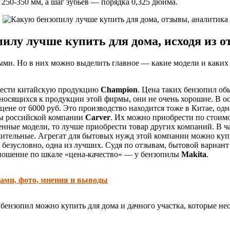
250-350 мм, а шаг зубьев — порядка 0,325 дюйма.
илу лучше купить для дома, исходя из 
ыми. Но в них можно выделить главное — какие модели и каки
рести китайскую продукцию
Champion
. Цена таких бензопил об
тносящихся к продукции этой фирмы, они не очень хорошие. В о
цене от 6000 руб. Это производство находится тоже в Китае, од
ты российской компании
Carver
. Их можно приобрести по стоимо
енные модели, то лучше приобрести товар других компаний. В ч
жительные. Агрегат для бытовых нужд этой компании можно купи
, безусловно, одна из лучших. Судя по отзывам, бытовой вариан
тношение по шкале «цена-качество» — у бензопилы
Makita
.
ками, фото, мнения и выводы
и бензопил можно купить для дома и дачного участка, которые н