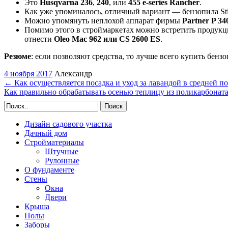
Это
Husqvarna 236
,
240
, или
455 e-series Rancher
.
Как уже упоминалось, отличный вариант — бензопила St
Можно упомянуть неплохой аппарат фирмы
Partner P 34
Помимо этого в строймаркетах можно встретить продукц
отнести
Oleo Mac 962
или CS 2600 ES
.
Резюме
: если позволяют средства, то лучше всего купить бензо
4 ноября 2017
Александр
←
Как осуществляется посадка и уход за лавандой в средней п
Как правильно обрабатывать осенью теплицу из поликарбонат
Поиск
Дизайн садового участка
Дачный дом
Стройматериалы
Штучные
Рулонные
О фундаменте
Стены
Окна
Двери
Крыша
Полы
Заборы