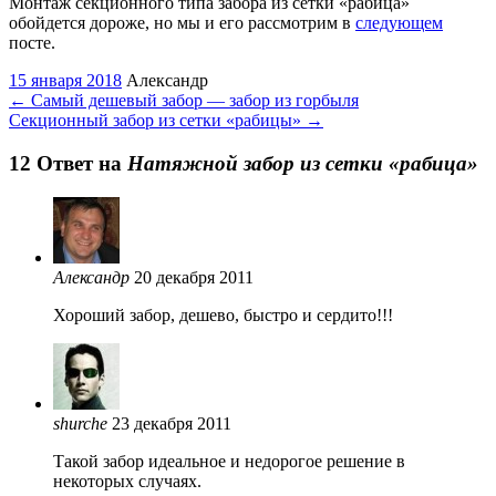
Монтаж секционного типа забора из сетки «рабица»
обойдется дороже, но мы и его рассмотрим в
следующем
посте.
15 января 2018
Александр
←
Самый дешевый забор — забор из горбыля
Секционный забор из сетки «рабицы»
→
12 Oтвет на
Натяжной забор из сетки «рабица»
Александр
20 декабря 2011
Хороший забор, дешево, быстро и сердито!!!
shurche
23 декабря 2011
Такой забор идеальное и недорогое решение в
некоторых случаях.