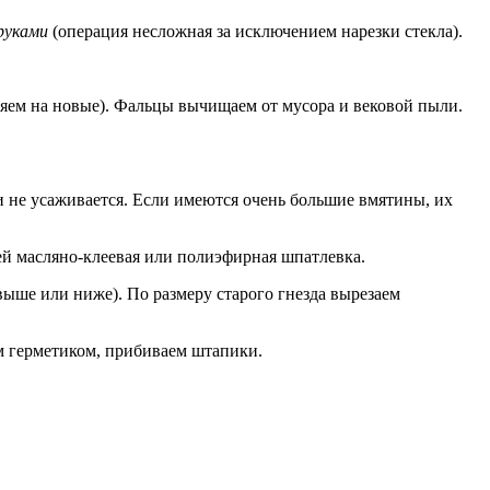
руками
(операция несложная за исключением нарезки стекла).
няем на новые). Фальцы вычищаем от мусора и вековой пыли.
 не усаживается. Если имеются очень большие вмятины, их
лей масляно-клеевая или полиэфирная шпатлевка.
выше или ниже). По размеру старого гнезда вырезаем
м герметиком, прибиваем штапики.