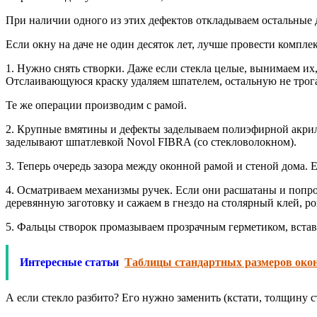
При наличии одного из этих дефектов откладываем остальные 
Если окну на даче не один десяток лет, лучше провести компл
1. Нужно снять створки. Даже если стекла целые, вынимаем и
Отслаивающуюся краску удаляем шпателем, остальную не трог
Те же операции производим с рамой.
2. Крупные вмятины и дефекты заделываем полиэфирной акрил
заделывают шпатлевкой Novol FIBRA (со стекловолокном).
3. Теперь очередь зазора между оконной рамой и стеной дома. 
4. Осматриваем механизмы ручек. Если они расшатаны и попрос
деревянную заготовку и сажаем в гнездо на столярный клей, р
5. Фальцы створок промазываем прозрачным герметиком, встав
Интересные статьи
Таблицы стандартных размеров око
А если стекло разбито? Его нужно заменить (кстати, толщину с