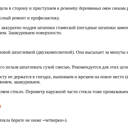
дела в сторону и приступаем к
ремонту деревянных окон своими 
ексный ремонт и профилактику.
х, аккуратно поддев штапики стамеской (негодные штапики заме
аем. Зашкуриваем поверхности.
овой шпатлевкой (двухкомпозитной). Она высыхает за минуты и
Его нельзя шпатлевать сухой смесью. Рекомендуется для этих це
ту не держатся в гнездах, вынимаем и врезаем на новое место (
овняем, зашкуриваем.
ляем стекло. Периметр наружной части стекла тоже промазывае
н
текла берите не ниже «четверки»).