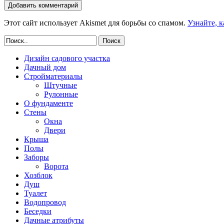
Этот сайт использует Akismet для борьбы со спамом.
Узнайте, 
Поиск
Дизайн садового участка
Дачный дом
Стройматериалы
Штучные
Рулонные
О фундаменте
Стены
Окна
Двери
Крыша
Полы
Заборы
Ворота
Хозблок
Душ
Туалет
Водопровод
Беседки
Дачные атрибуты