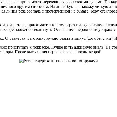
х навыков при ремонте деревянных окон своими руками. Понадо
 немного другим способом. На листе бумаги навожу четкую лини
ая линия реза совпала с прочерченной на бумаге. Беру стеклоре
в за край стола, прижимается к нему через гладкую рейку, а не
стеклорез может соскользнуть. Оставшиеся неровности убираютс
х. О размерах. Заготовку нужно резать в минус (хотя бы 2 мм). 
жно приступать к покраске. Лучше взять алкидную эмаль. На ст
се поры. После высыхания первого слоя наносим второй.