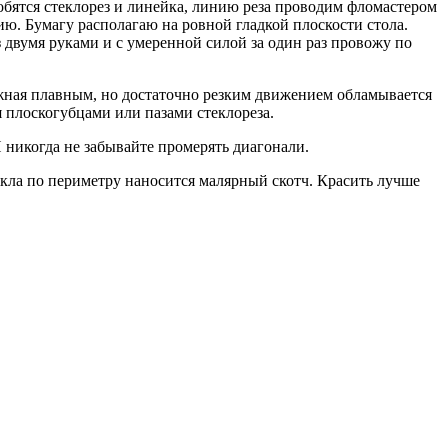
бятся стеклорез и линейка, линию реза проводим фломастером
ю. Бумагу располагаю на ровной гладкой плоскости стола.
з двумя руками и с умеренной силой за один раз провожу по
нужная плавным, но достаточно резким движением обламывается
я плоскогубцами или пазами стеклореза.
И никогда не забывайте промерять диагонали.
екла по периметру наносится малярный скотч. Красить лучше