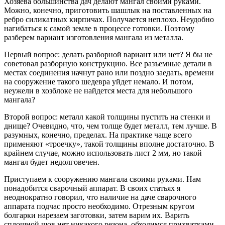
Хозяева большинства дач делают мангал своими руками.
Можно, конечно, приготовить шашлык на поставленных на
ребро силикатных кирпичах. Получается неплохо. Неудобно
нагибаться к самой земле в процессе готовки. Поэтому
разберем вариант изготовления мангала из металла.
Первый вопрос: делать разборной вариант или нет? Я бы не
советовал разборную конструкцию. Все разъемные детали в
местах соединения начнут рано или поздно заедать, времени
на сооружение такого шедевра уйдет немало. И потом,
неужели в хозблоке не найдется места для небольшого
мангала?
Второй вопрос: металл какой толщины пустить на стенки и
днище? Очевидно, что, чем толще будет металл, тем лучше. В
разумных, конечно, пределах. На практике чаще всего
применяют «троечку», такой толщины вполне достаточно. В
крайнем случае, можно использовать лист 2 мм, но такой
мангал будет недолговечен.
Приступаем к сооружению мангала своими руками. Нам
понадобится сварочный аппарат. В своих статьях я
неоднократно говорил, что наличие на даче сварочного
аппарата подчас просто необходимо. Отрезным кругом
болгарки нарезаем заготовки, затем варим их. Варить
сплошной шов нет никакого резона, обходимся прихватками