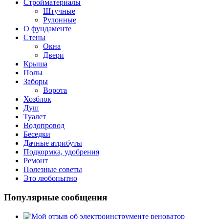
Стройматериалы
Штучные
Рулонные
О фундаменте
Стены
Окна
Двери
Крыша
Полы
Заборы
Ворота
Хозблок
Душ
Туалет
Водопровод
Беседки
Дачные атрибуты
Подкормка, удобрения
Ремонт
Полезные советы
Это любопытно
Популярные сообщения