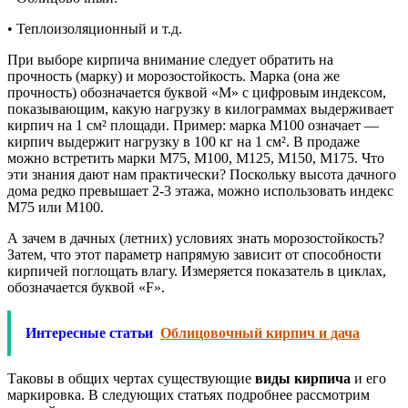
• Теплоизоляционный и т.д.
При выборе кирпича внимание следует обратить на
прочность (марку) и морозостойкость. Марка (она же
прочность) обозначается буквой «М» с цифровым индексом,
показывающим, какую нагрузку в килограммах выдерживает
кирпич на 1 см² площади. Пример: марка М100 означает —
кирпич выдержит нагрузку в 100 кг на 1 см². В продаже
можно встретить марки М75, М100, М125, М150, М175. Что
эти знания дают нам практически? Поскольку высота дачного
дома редко превышает 2-3 этажа, можно использовать индекс
М75 или М100.
А зачем в дачных (летних) условиях знать морозостойкость?
Затем, что этот параметр напрямую зависит от способности
кирпичей поглощать влагу. Измеряется показатель в циклах,
обозначается буквой «F».
Интересные статьи
Облицовочный кирпич и дача
Таковы в общих чертах существующие
виды кирпича
и его
маркировка. В следующих статьях подробнее рассмотрим