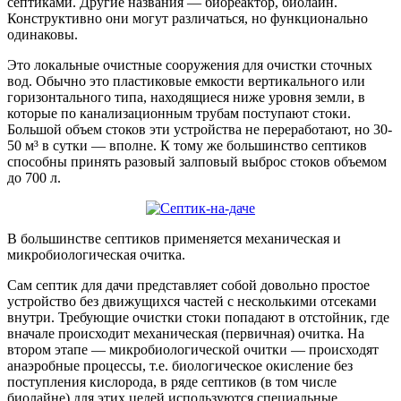
септиками. Другие названия — биореактор, биолайн.
Конструктивно они могут различаться, но функционально
одинаковы.
Это локальные очистные сооружения для очистки сточных
вод. Обычно это пластиковые емкости вертикального или
горизонтального типа, находящиеся ниже уровня земли, в
которые по канализационным трубам поступают стоки.
Большой объем стоков эти устройства не переработают, но 30-
50 м³ в сутки — вполне. К тому же большинство септиков
способны принять разовый залповый выброс стоков объемом
до 700 л.
В большинстве септиков применяется механическая и
микробиологическая очитка.
Сам септик для дачи представляет собой довольно простое
устройство без движущихся частей с несколькими отсеками
внутри. Требующие очистки стоки попадают в отстойник, где
вначале происходит механическая (первичная) очитка. На
втором этапе — микробиологической очитки — происходят
анаэробные процессы, т.е. биологическое окисление без
поступления кислорода, в ряде септиков (в том числе
биолайне) для этих целей используются специальные