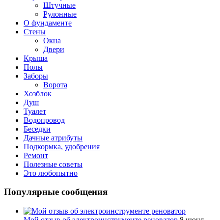
Штучные
Рулонные
О фундаменте
Стены
Окна
Двери
Крыша
Полы
Заборы
Ворота
Хозблок
Душ
Туалет
Водопровод
Беседки
Дачные атрибуты
Подкормка, удобрения
Ремонт
Полезные советы
Это любопытно
Популярные сообщения
Мой отзыв об электроинструменте реноватор
8 июня