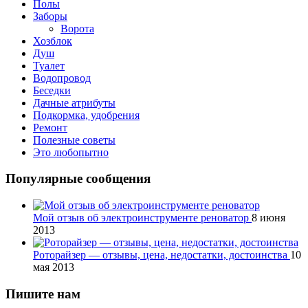
Полы
Заборы
Ворота
Хозблок
Душ
Туалет
Водопровод
Беседки
Дачные атрибуты
Подкормка, удобрения
Ремонт
Полезные советы
Это любопытно
Популярные сообщения
Мой отзыв об электроинструменте реноватор
8 июня
2013
Роторайзер — отзывы, цена, недостатки, достоинства
10
мая 2013
Пишите нам