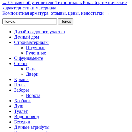
←
Отзывы об утеплителе Технониколь Роклайт, технические
характеристики материала
Композитная арматура, отзывы, цены, недостатки
→
Поиск
Дизайн садового участка
Дачный дом
Стройматериалы
Штучные
Рулонные
О фундаменте
Стены
Окна
Двери
Крыша
Полы
Заборы
Ворота
Хозблок
Душ
Туалет
Водопровод
Беседки
Дачные атрибуты