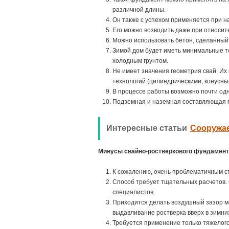
различной длины.
Он также с успехом применяется при н
Его можно возводить даже при относит
Можно использовать бетон, сделанный
Зимой дом будет иметь минимальные те
холодным грунтом.
Не имеет значения геометрия свай. Их
технологий (цилиндрическими, конусным
В процессе работы возможно почти одн
Подземная и наземная составляющая 
Интересные статьи
Сооружае
Минусы свайно-ростверкового фундамент
К сожалению, очень проблематичным с
Способ требует тщательных расчетов.
специалистов.
Приходится делать воздушный зазор ме
выдавливание ростверка вверх в зимни
Требуется применение только тяжелого