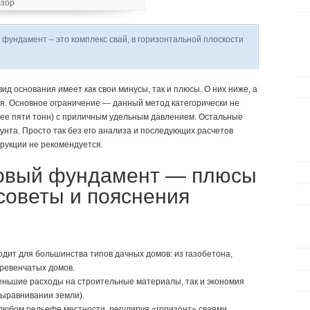
 фундамент – это комплекс свай, в горизонтальной плоскости
ид основания имеет как свои минусы, так и плюсы. О них ниже, а
я. Основное ограничение — данный метод категорически не
ее пяти тонн) с приличным удельным давлением. Остальные
унта. Просто так без его анализа и последующих расчетов
рукции не рекомендуется.
ковый фундамент — плюсы
советы и пояснения
дит для большинства типов дачных домов: из газобетона,
бревенчатых домов.
еньшие расходы на строительные материалы, так и экономия
выравнивании земли).
любом рельефе местности, регулируя «горизонт» сваями