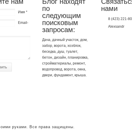
те нам
Блог находят
Связатьс
по
нами
Имя *
следующим
8 (423) 221-8
поисковым
Email-
Alexsandr
запросам:
Дача, дачный участок, дом,
забор, ворота, хозблок,
беседка, душ, туалет,
бетон, дизайн, планировка,
стройматериалы, ремонт,
вить
водопровод, ворота, окна,
двери, фундамент, крыша.
своими руками. Все права защищены.