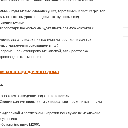
аличии пучинистых, слабонесущих, торфяных и илистых грунтов.
ельно высоком уровне подземных грунтовых вод.
 своими руками.
плопотери поскольку не будет иметь прямого контакта с
 можно делать, исходя из наличия материалов и дачных
и, с уширенным основанием и т.д.).
овременное бетонирование как свай, так и ростверка.
превращаются в монолит.
м крыльцо дачного дома
а.
тановится возведение подвала или цоколя.
 Своими силами произвести их нереально, приходится нанимать
жду почвой и ростверком. В противном случае не исключено
х условиях.
 бетона (не ниже М200).