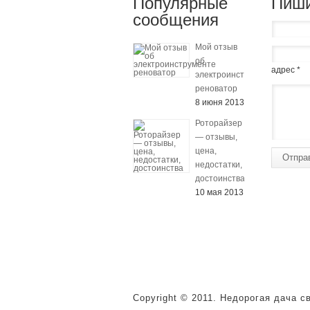
Популярные
Пиши
сообщения
Мой отзыв
об
адрес *
электроинструменте
реноватор
8 июня 2013
Роторайзер
— отзывы,
цена,
Отпра
недостатки,
достоинства
10 мая 2013
Copyright © 2011. Недорогая дача 