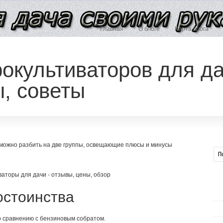
Главная
О блоге
Карта блога
рокультиваторов для д
ы, советы
 можно разбить на две группы, освещающие плюсы и минусы
остоинства
о сравнению с бензиновым собратом.