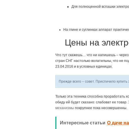
Для полноценной вспашки электрок
На глине и суглинках аппарат практич
Цены на электр
Что тут скажешь… что ни напишешь – чере
стран СНГ настолько волатильны, что не по
23.04.2016 и в условных единицах.
Прежде всего – совет. Приспичило купить 
Только эта техника способна проработать хо
обиду ей будет сказано: слабоват ее товар.
механизмы
покрупнее пока несовершенны.
Интересные статьи
О даче н