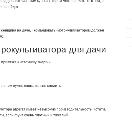
щади электрическим культиватором можно работать в ней, с
не пройдет.
ь женщина на даче, «командовать»мотокультиватором должен
а).
трокультиватора для дачи
привязка к источнику энергии.
 за ним нужно внимательно следить.
отора агрегат имеет невысокую производительность. Кстати,
ти, если грунт очень плотный и тяжелый.