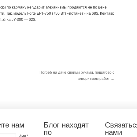
ски по карману не ударит. Механизмы продаются не по цене
и. Так, модель Forte ЕРТ-750 (750 Вт) «потянет» на 68$, Кентавр
 Zirka JY-300 — 62$.
й
Погреб на даче своими руками, пошагово с
алгоритмом работ
→
те нам
Блог находят
Связатьс
по
нами
Имя *