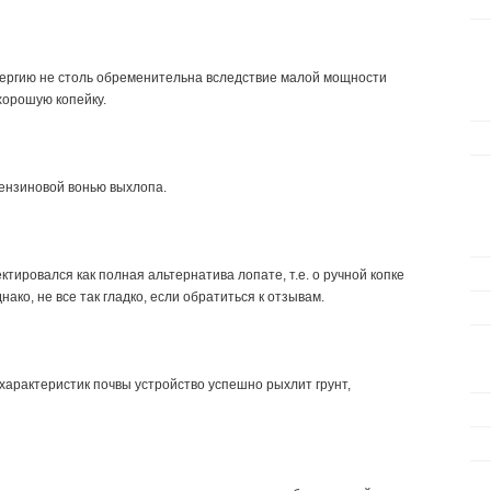
ергию не столь обременительна вследствие малой мощности
 хорошую копейку.
бензиновой вонью выхлопа.
ктировался как полная альтернатива лопате, т.е. о ручной копке
нако, не все так гладко, если обратиться к отзывам.
характеристик почвы устройство успешно рыхлит грунт,