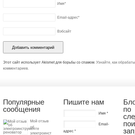
Имя
*
Email-адрес
*
Вэбсайт
Этот сайт использует Akismet для борьбы со спамом.
Узнайте, как обрабат
комментариев
.
Популярные
Пишите нам
Бло
сообщения
по
Имя *
сл
Мой отзыв
по
Email-
об
зап
адрес *
электроинструменте