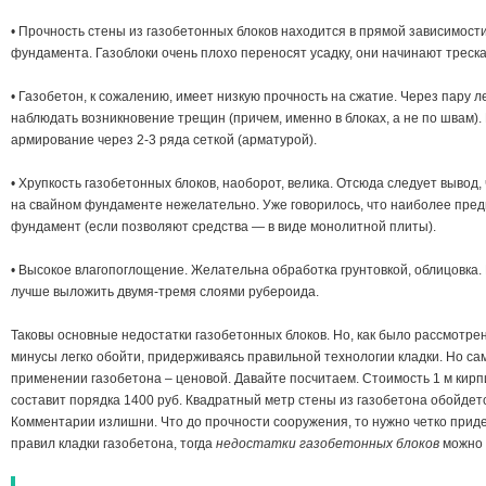
• Прочность стены из газобетонных блоков находится в прямой зависимости
фундамента. Газоблоки очень плохо переносят усадку, они начинают треска
• Газобетон, к сожалению, имеет низкую прочность на сжатие. Через пару 
наблюдать возникновение трещин (причем, именно в блоках, а не по швам).
армирование через 2-3 ряда сеткой (арматурой).
• Хрупкость газобетонных блоков, наоборот, велика. Отсюда следует вывод,
на свайном фундаменте нежелательно. Уже говорилось, что наиболее пре
фундамент (если позволяют средства — в виде монолитной плиты).
• Высокое влагопоглощение. Желательна обработка грунтовкой, облицовка.
лучше выложить двумя-тремя слоями рубероида.
Таковы основные недостатки газобетонных блоков. Но, как было рассмотрено 
минусы легко обойти, придерживаясь правильной технологии кладки. Но с
применении газобетона – ценовой. Давайте посчитаем. Стоимость 1 м кирпи
составит порядка 1400 руб. Квадратный метр стены из газобетона обойдетс
Комментарии излишни. Что до прочности сооружения, то нужно четко при
правил кладки газобетона, тогда
недостатки газобетонных блоков
можно 