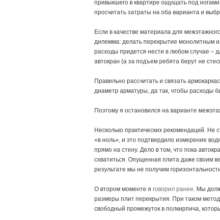
привыкшего в квартире ощущать под ногами
просчитать затраты на оба варианта и выб
Если в качестве материала для межэтажног
дилемма: делать перекрытие монолитным и
расходы придется нести в любом случае – 
автокран (а за подъем ребята берут не стес
Правильно рассчитать и связать армокаркас
диаметр арматуры, да так, чтобы расходы 
Поэтому я остановился на варианте межэтаж
Несколько практических рекомендаций. Не с
«в ноль», и это подтвердило измерение во
прямо на стену. Дело в том, что пока авток
схватиться. Опущенная плита даже своим ве
результате мы не получим горизонтальност
О втором моменте я
говорил ранее
. Мы дол
размеры плит перекрытия. При таком метод
свободный промежуток в полкирпича, котор