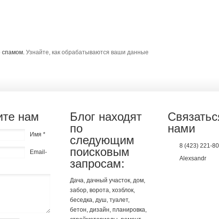
о спамом.
Узнайте, как обрабатываются ваши данные
те нам
Блог находят
Связатьс
по
нами
Имя *
следующим
8 (423) 221-8
поисковым
Email-
Alexsandr
запросам:
Дача, дачный участок, дом,
забор, ворота, хозблок,
беседка, душ, туалет,
бетон, дизайн, планировка,