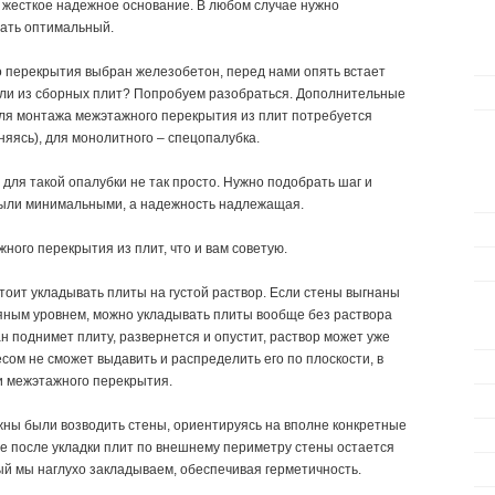
 жесткое надежное основание. В любом случае нужно
рать оптимальный.
о перекрытия выбран железобетон, перед нами опять встает
ли из сборных плит? Попробуем разобраться. Дополнительные
для монтажа межэтажного перекрытия из плит потребуется
няясь), для монолитного – спецопалубка.
 для такой опалубки не так просто. Нужно подобрать шаг и
были минимальными, а надежность надлежащая.
ного перекрытия из плит, что и вам советую.
тоит укладывать плиты на густой раствор. Если стены выгнаны
дяным уровнем, можно укладывать плиты вообще без раствора
ран поднимет плиту, развернется и опустит, раствор может уже
сом не сможет выдавить и распределить его по плоскости, в
и межэтажного перекрытия.
жны были возводить стены, ориентируясь на вполне конкретные
е после укладки плит по внешнему периметру стены остается
ый мы наглухо закладываем, обеспечивая герметичность.