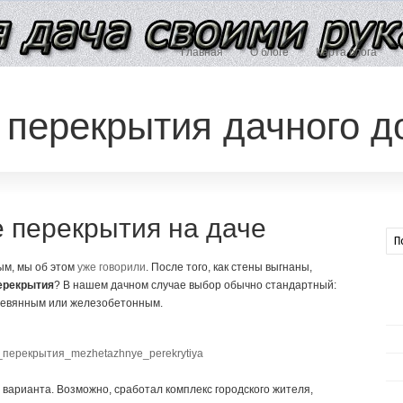
Главная
О блоге
Карта блога
перекрытия дачного д
 перекрытия на даче
ым, мы об этом
уже говорили
. После того, как стены выгнаны,
ерекрытия
? В нашем дачном случае выбор обычно стандартный:
ревянным или железобетонным.
о варианта. Возможно, сработал комплекс городского жителя,