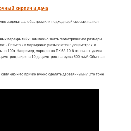
чный кирпич и дача
жно заделать алебастром или подходящей смесью, на пол
жных перекрытий? Нам важно знать геометрические размеры
жать. Размеры в маркировке указываются в дециметрах, а
ь на 100). Например, маркировка ПК 58-10-8 означает: длина
иметров, ширина 10 дециметров, нагрузка 800 кг/м². Обычная
 силу каких-то причин нужно сделать деревянными? Это тоже