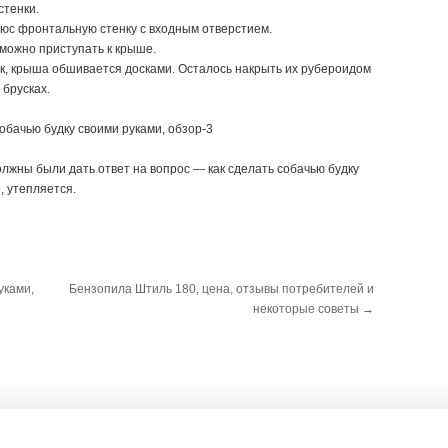
стенки.
люс фронтальную стенку с входным отверстием.
, можно приступать к крыше.
к, крыша обшивается досками. Осталось накрыть их рубероидом
 брусках.
олжны были дать ответ на вопрос — как сделать собачью будку
, утепляется.
уками,
Бензопила Штиль 180, цена, отзывы потребителей и
некоторые советы
→