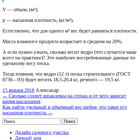
V — объем, (м³);
p — насыпная плотность, (кг/м³).
Естественно, что для одного м³ вес будет равняться плотности.
Масса влажного продукта возрастает в среднем на 20%.
А если нужно узнать, сколько весит ведро (что случается чаще
всего на практике)? Это наиболее востребованные данные по
удельному весу песка.
Тогда помним, что ведро (12 л) песка строительного (ГОСТ
8736—93) будет весить 18,5-20,4 кг, речного — 19,5 кг.
15 января 2018
Александр
←
Сколько сохнет шпаклевка на стенах и от чего зависит
время высыхания
Как найти удельный и объемный вес щебня, что такое его
насыпная плотность
→
Поиск
Дизайн садового участка
Дачный дом