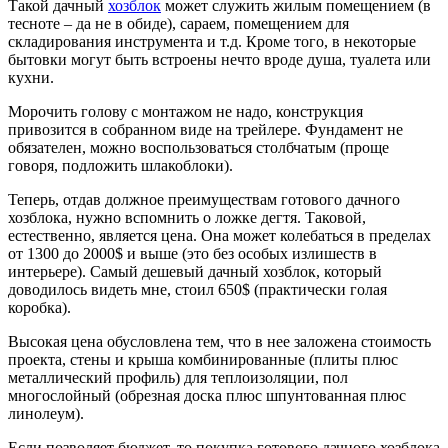
Такой дачный
хозблок
может служить жилым помещением (в
тесноте – да не в обиде), сараем, помещением для
складирования инструмента и т.д. Кроме того, в некоторые
бытовки могут быть встроены нечто вроде душа, туалета или
кухни.
Морочить голову с монтажом не надо, конструкция
привозится в собранном виде на трейлере. Фундамент не
обязателен, можно воспользоваться столбчатым (проще
говоря, подложить шлакоблоки).
Теперь, отдав должное преимуществам готового дачного
хозблока, нужно вспомнить о ложке дегтя. Таковой,
естественно, является цена. Она может колебаться в пределах
от 1300 до 2000$ и выше (это без особых излишеств в
интерьере). Самый дешевый дачный хозблок, который
доводилось видеть мне, стоил 650$ (практически голая
коробка).
Высокая цена обусловлена тем, что в нее заложена стоимость
проекта, стены и крыша комбинированные (плиты плюс
металлический профиль) для теплоизоляции, пол
многослойный (обрезная доска плюс шпунтованная плюс
линолеум).
Если позволяет бюджет, то покупка готового дачного хозблока