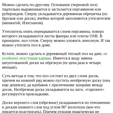
Можно сделать по-другому. Основание (черновой пол)
тщательно выравнивается и застилается пергамином или
рубероидом. Сверху укладывается деревянная обрешетка (из
брусков или досок), ячейки которой заполняются утеплителем
(минватой, Изоспаном).
Утеплитель опять перекрывается слоем пергамина, поверх
которого укладываются листы фанеры или плиты OSB. В
принципе, пол готов. Сверху можно уложить линолеум. И так
можно утеплить пол в доме.
Кстати, можно сделать и деревянный теплый пол на даче,
не
особенно опустошая карман
. Имеется в виду замена
шпунтованной доски на обрезную (ее цена раза в четыре
меньше).
Суть метода в том, что пол состоит из двух слоев досок,
причем на нижний ряд можно пустить необрезную доску (она
еще дешевле), да вдобавок с приличными зазорами между
досок. Необрезная доска укладывается на лаги, «горизонт»
регулируется прокладками.
Доски верхнего слоя (обрезные) укладываются по отношению
к доскам нижнего слоя под углом 90° вплотную (кое-что
придется подстрогать). Причем отходов практически не