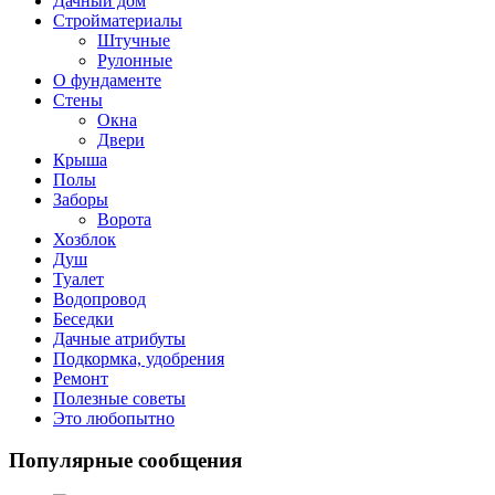
Дачный дом
Стройматериалы
Штучные
Рулонные
О фундаменте
Стены
Окна
Двери
Крыша
Полы
Заборы
Ворота
Хозблок
Душ
Туалет
Водопровод
Беседки
Дачные атрибуты
Подкормка, удобрения
Ремонт
Полезные советы
Это любопытно
Популярные сообщения