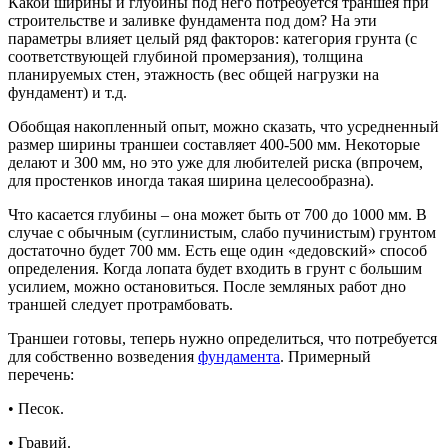
Какой ширины и глубины под него потребуется траншея при
строительстве и заливке фундамента под дом? На эти
параметры влияет целый ряд факторов: категория грунта (с
соответствующей глубиной промерзания), толщина
планируемых стен, этажность (вес общей нагрузки на
фундамент) и т.д.
Обобщая накопленный опыт, можно сказать, что усредненный
размер ширины траншеи составляет 400-500 мм. Некоторые
делают и 300 мм, но это уже для любителей риска (впрочем,
для простенков иногда такая ширина целесообразна).
Что касается глубины – она может быть от 700 до 1000 мм. В
случае с обычным (суглинистым, слабо пучинистым) грунтом
достаточно будет 700 мм. Есть еще один «дедовский» способ
определения. Когда лопата будет входить в грунт с большим
усилием, можно остановиться. После земляных работ дно
траншей следует протрамбовать.
Траншеи готовы, теперь нужно определиться, что потребуется
для собственно возведения
фундамента
. Примерный
перечень:
• Песок.
• Гравий.