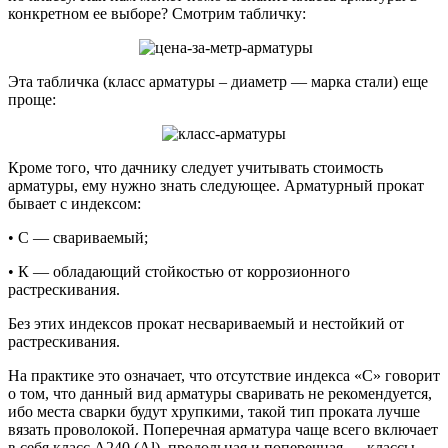
конкретном ее выборе? Смотрим табличку:
Эта табличка (класс арматуры – диаметр — марка стали) еще
проще:
Кроме того, что дачнику следует учитывать стоимость
арматуры, ему нужно знать следующее. Арматурный прокат
бывает с индексом:
• С — свариваемый;
• К — обладающий стойкостью от коррозионного
растрескивания.
Без этих индексов прокат несвариваемый и нестойкий от
растрескивания.
На практике это означает, что отсутствие индекса «С» говорит
о том, что данный вид арматуры сваривать не рекомендуется,
ибо места сварки будут хрупкими, такой тип проката лучше
вязать проволокой. Поперечная арматура чаще всего включает
в себя класс А240 (Аl), продольная и поперечная — классы