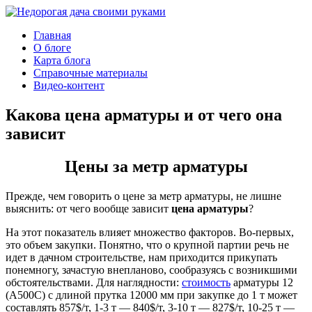
Главная
О блоге
Карта блога
Справочные материалы
Видео-контент
Какова цена арматуры и от чего она
зависит
Цены за метр арматуры
Прежде, чем говорить о цене за метр арматуры, не лишне
выяснить: от чего вообще зависит
цена арматуры
?
На этот показатель влияет множество факторов. Во-первых,
это объем закупки. Понятно, что о крупной партии речь не
идет в дачном строительстве, нам приходится прикупать
понемногу, зачастую внепланово, сообразуясь с возникшими
обстоятельствами. Для наглядности:
стоимость
арматуры 12
(А500С) с длиной прутка 12000 мм при закупке до 1 т может
составлять 857$/т, 1-3 т — 840$/т, 3-10 т — 827$/т, 10-25 т —