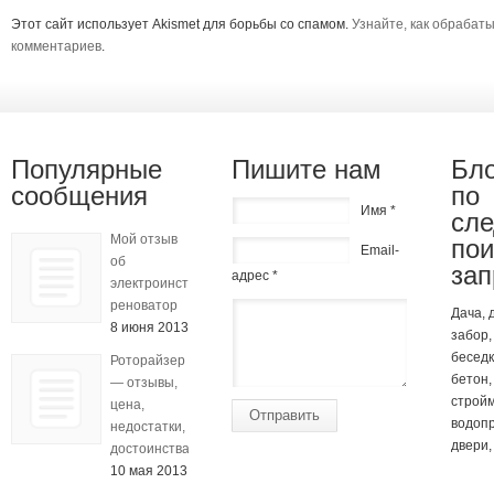
Этот сайт использует Akismet для борьбы со спамом.
Узнайте, как обрабат
комментариев
.
Популярные
Пишите нам
Бло
сообщения
по
Имя *
сл
Мой отзыв
по
Email-
об
зап
адрес *
электроинструменте
реноватор
Дача, 
8 июня 2013
забор,
беседк
Роторайзер
бетон,
— отзывы,
стройм
цена,
Отправить
водопр
недостатки,
двери,
достоинства
10 мая 2013