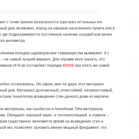
ает с точки зрения безопасности (при всех остальных его
ный дом, возможно, хорош на окраине населенного пункта или в
, где подразумевается постоянное наличие соседей или вечно
ого километра.
уплением холодов садоводческие товарищества вымирают. А с
– не самый лучший вариант. Для справки могу сказать, что
змеров (4×6 м) составляет порядка
8000$
при опять же самой
робно остановлюсь
.
Не скрою, мне по душе этот материал.
ачный дом. Материал долговечный, огнестойкий, неприхотливый,
отрим технологию возведения стен дачного дома из кирпича.
ые материалы, как газобетон и пеноблоки. Оба материала
ма. Обладают хорошей звуко- и теплоизоляцией, а главное –
рам существенно экономится время на возведение стен и
льшой вес позволяет заложить менее мощный фундамент, что