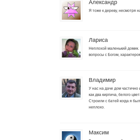
Александр
Я тоже к дереву, несмотря н
Лариса
Неплохой маленький домик. 
вопросы с Богом, характеро
Владимир
У нас на даче дом частично 
как два кирпича, белого цв
Строили с батей когда я бы
неплохо.
Максим