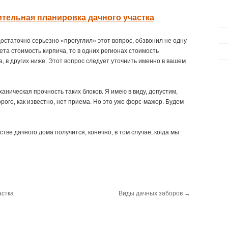
тельная планировка дачного участка
 достаточно серьезно «прогуглил» этот вопрос, обзвонил не одну
ета стоимость кирпича, то в одних регионах стоимость
, в других ниже. Этот вопрос следует уточнить именно в вашем
аническая прочность таких блоков. Я имею в виду, допустим,
рого, как известно, нет приема. Но это уже форс-мажор. Будем
стве дачного дома получится, конечно, в том случае, когда мы
астка
Виды дачных заборов
→