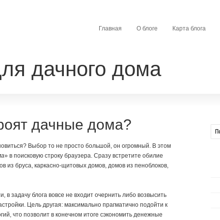
Главная
О блоге
Карта блога
ля дачного дома
троят дачные дома?
новиться? Выбор то не просто большой, он огромный. В этом
ма
» в поисковую строку браузера. Сразу встретите обилие
 из бруса, каркасно-щитовых домов, домов из пеноблоков,
, в задачу блога вовсе не входит очернить либо возвысить
астройки. Цель другая: максимально прагматично подойти к
гий, что позволит в конечном итоге сэкономить денежные