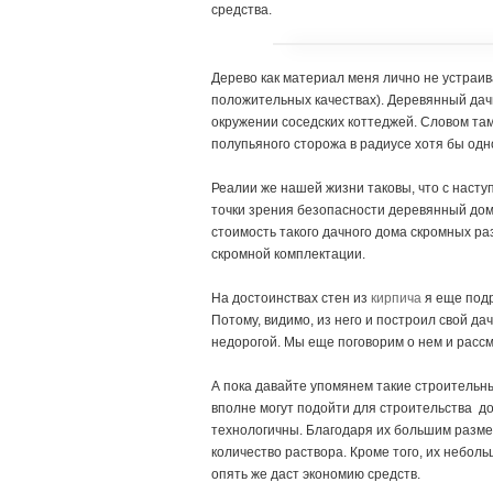
средства.
Дерево как материал меня лично не устраив
положительных качествах). Деревянный дач
окружении соседских коттеджей. Словом там
полупьяного сторожа в радиусе хотя бы одн
Реалии же нашей жизни таковы, что с наст
точки зрения безопасности деревянный дом 
стоимость такого дачного дома скромных ра
скромной комплектации.
На достоинствах стен из
кирпича
я еще под
Потому, видимо, из него и построил свой д
недорогой. Мы еще поговорим о нем и рассм
А пока давайте упомянем такие строительн
вполне могут подойти для строительства до
технологичны. Благодаря их большим разме
количество раствора. Кроме того, их небо
опять же даст экономию средств.