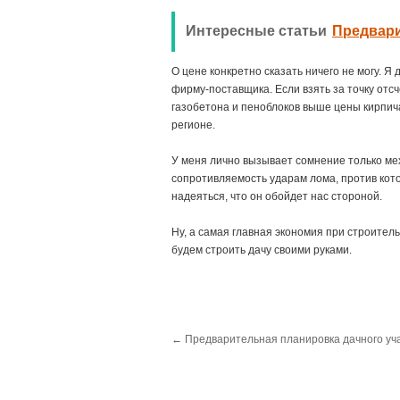
Интересные статьи
Предвари
О цене конкретно сказать ничего не могу. Я
фирму-поставщика. Если взять за точку отсч
газобетона и пеноблоков выше цены кирпича
регионе.
У меня лично вызывает сомнение только мех
сопротивляемость ударам лома, против кото
надеяться, что он обойдет нас стороной.
Ну, а самая главная экономия при строитель
будем строить дачу своими руками.
←
Предварительная планировка дачного уч