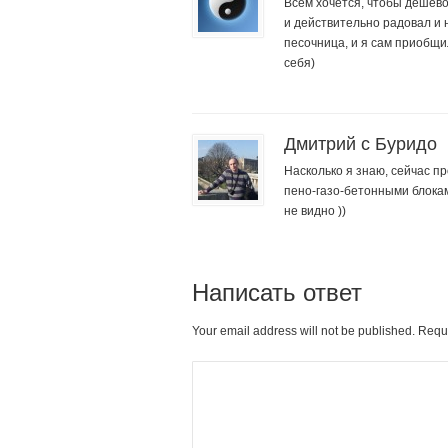
Всем хочется, чтобы дешев
и действительно радовал и 
песочница, и я сам приобщи
себя)
Дмитрий с Буридо
Насколько я знаю, сейчас п
пено-газо-бетонными блокам
не видно ))
Написать ответ
Your email address will not be published. Requ