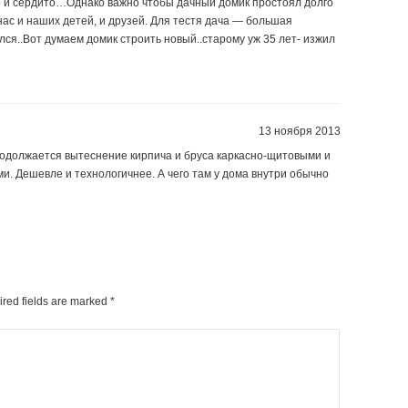
о и сердито…Однако важно чтобы дачный домик простоял долго
нас и наших детей, и друзей. Для тестя дача — большая
лся..Вот думаем домик строить новый..старому уж 35 лет- изжил
13 ноября 2013
родолжается вытеснение кирпича и бруса каркасно-щитовыми и
и. Дешевле и технологичнее. А чего там у дома внутри обычно
ired fields are marked
*