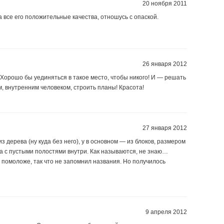
20 ноября 2011
а все его положительные качества, отношусь с опаской.
26 января 2012
Хорошо бы уединяться в такое место, чтобы никого! И — решать
м, внутренним человеком, строить планы! Красота!
27 января 2012
из дерева (ну куда без него), у в основном — из блоков, размером
ета с пустыми полостями внутри. Как называются, не знаю…
л помоложе, так что не запомнил названия. Но получилось
9 апреля 2012