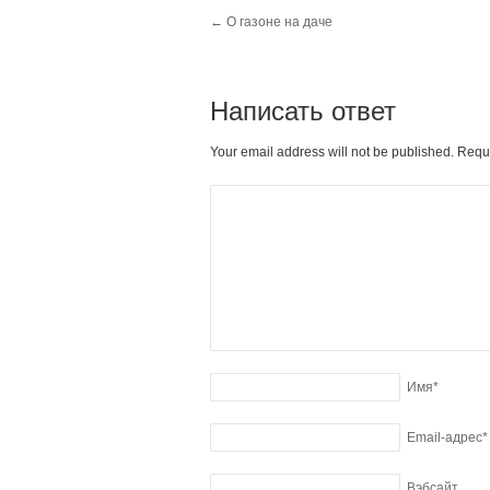
←
О газоне на даче
Написать ответ
Your email address will not be published. Requ
Имя
*
Email-адрес
*
Вэбсайт