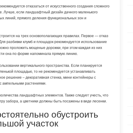
рекомендуется отказаться от искусственного создания сложного
е. Лучше, если ландшафтный дизайн дачного маленького
тых линий, прямого деления функциональных зон и
строится на трех основополагающих правилах. Первое — отказ
 Для разбивки клумб и площадок рекомендуется использование
 можно проложить мощеные дорожки, при этом каждая из них
ости она по форме напоминала прямую линию.
ользовании вертикального пространства. Если планируется
ленькой площадью, то не рекомендуется устанавливать
ное решение – декоративная стенка, мини контейнеры с
с ампельными растениями.
количества ландшафтных элементов. Также следует учесть, что
ру забора, а цветники должны быть посажены в виде лесенки.
стоятельно обустроить
льшой участок