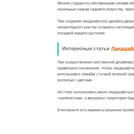
Многие стараются собственными силами обу
начальные навыки садового искусства, твор
При создании ландшафтного дизайна двора 
неприглядного участка сотворить настоящи
посадкой каждого растения.
Интересные статьи
Ландшафт
При осуществлении собственной дизайнерск
правильное озеленение. Чтобы ландшафтны
использовать лужайку с сочной зеленой тра
росписью с цветами.
Не стоит использовать много ландшафтных 
«наляпистым», а визуально территория буд
В интернете есть варианты решения пробле